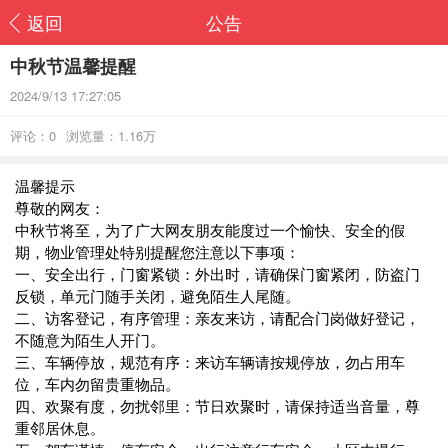
返回
公告
中秋节温馨提醒
2024/9/13 17:27:05
评论：0
浏览量：1.16万
温馨提示
尊敬的网友：
中秋节将至，为了广大网友朋友能度过一个愉快、安全的假
期，物业管理处特别提醒您注意以下事项：
一、安全出行，门窗紧锁：外出时，请确保门窗紧闭，防盗门
反锁，单元门随手关闭，避免陌生人尾随。
二、访客登记，有序管理：亲友来访，请配合门岗做好登记，
不随意为陌生人开门。
三、车辆停放，规范有序：来访车辆请按规停放，勿占用车
位，车内勿留贵重物品。
四、欢聚有度，勿扰邻里：节日欢聚时，请保持适当音量，尊
重邻居休息。