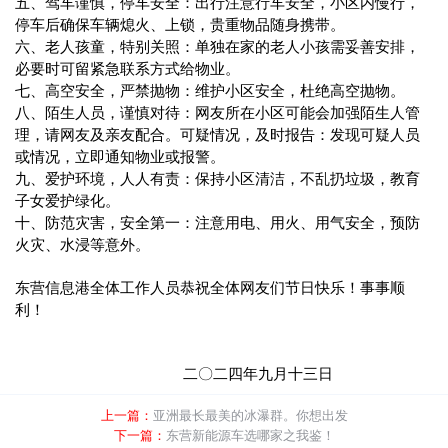
五、驾车谨慎，停车安全：出行注意行车安全，小区内慢行，
停车后确保车辆熄火、上锁，贵重物品随身携带。
六、老人孩童，特别关照：单独在家的老人小孩需妥善安排，
必要时可留紧急联系方式给物业。
七、高空安全，严禁抛物：维护小区安全，杜绝高空抛物。
八、陌生人员，谨慎对待：网友所在小区可能会加强陌生人管
理，请网友及亲友配合。可疑情况，及时报告：发现可疑人员
或情况，立即通知物业或报警。
九、爱护环境，人人有责：保持小区清洁，不乱扔垃圾，教育
子女爱护绿化。
十、防范灾害，安全第一：注意用电、用火、用气安全，预防
火灾、水浸等意外。
东营信息港全体工作人员恭祝全体网友们节日快乐！事事顺
利！
二〇二四年九月十三日
上一篇：
亚洲最长最美的冰瀑群。你想出发
下一篇：
东营新能源车选哪家之我鉴！