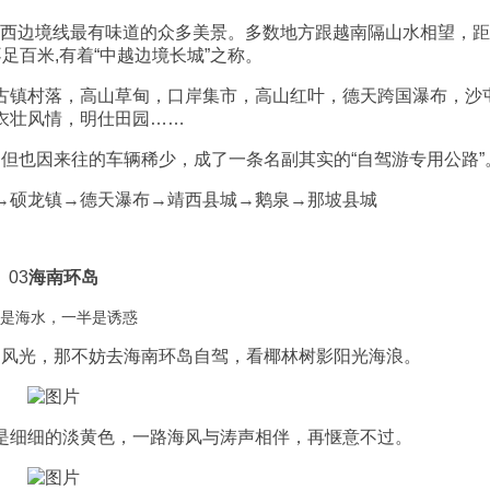
了广西边境线最有味道的众多美景。多数地方跟越南隔山水相望，
足百米,有着“中越边境长城”之称。
古镇村落，高山草甸，口岸集市，高山红叶，德天跨国瀑布，沙
衣壮风情，明仕田园……
，但也因来往的车辆稀少，成了一条名副其实的“自驾游专用公路”
→硕龙镇→德天瀑布→靖西县城→鹅泉→那坡县城
03
海南环岛
是海水，一半是诱惑
国风光，那不妨去海南环岛自驾，看椰林树影阳光海浪。
是细细的淡黄色，一路海风与涛声相伴，再惬意不过。