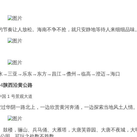
的节奏让人放松。海南不争不抢，就只安静地等待人来细细品味
水→三亚→乐东→东方→昌江→儋州→临高→澄迈→海口
04
陕西沿黄公路
中国 1 号景观大道
西安过华阴一路北上，一边欣赏黄河奔涌，一边探索当地风土人情
楼、鼓楼，骊山、兵马俑、大雁塔，大唐芙蓉园、大唐不夜城，大
址公园，可玩之处数不胜数