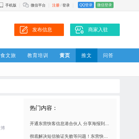
QQ登录
微信登录
手机版
微信平台
注册
/
登录
发布信息
商家入驻
美食文旅
教育培训
黄页
推文
问答
热门内容：
开通东营快客信息港合伙人 分享海报到朋友圈 扫码就有佣金拿
微博
彻底解决短信验证失败等问题！东营快客信息港成功升级短信验证系统，