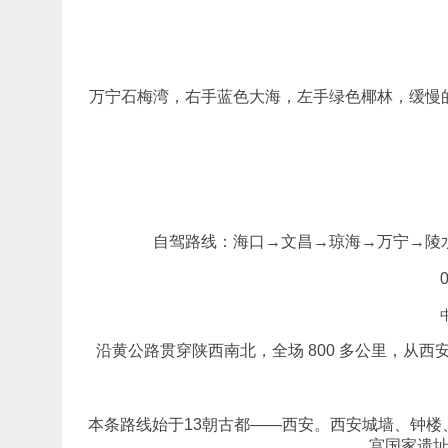
万宁石梅湾，右手蓝色大海，左手绿色椰林，缓慢
自驾路线：海口→文昌→琼海→万宁→陵
沿黄公路贯穿陕西南北，全场 800 多公里，从
本条路线始于13朝古都——西安。西安城墙、钟
宫国家遗