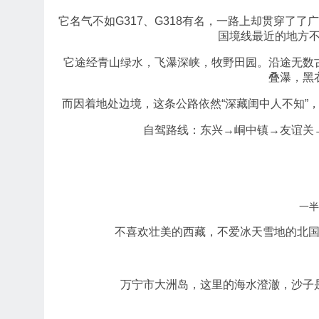
它名气不如G317、G318有名，一路上却贯穿了
国境线最近的地方不
它途经青山绿水，飞瀑深峡，牧野田园。沿途无数
叠瀑，黑
而因着地处边境，这条公路依然“深藏闺中人不知”
自驾路线：东兴→峒中镇→友谊关
一半
不喜欢壮美的西藏，不爱冰天雪地的北
万宁市大洲岛，这里的海水澄澈，沙子