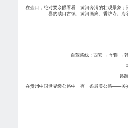
在壶口，绝对要亲眼看看，黄河奔涌的壮观景象；
县的碛口古镇、黄河画廊、香炉寺。府
自驾路线：西安 → 华阴 →韩城
一路翻
在贵州中国世界级公路中，有一条最美公路——关