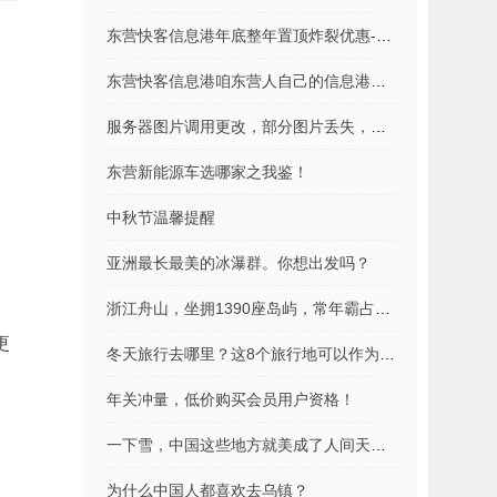
东营快客信息港年底整年置顶炸裂优惠---活动已结束！
东营快客信息港咱东营人自己的信息港！将免费服务进行到底！
服务器图片调用更改，部分图片丢失，请亲们自己再上传吧。
东营新能源车选哪家之我鉴！
中秋节温馨提醒
亚洲最长最美的冰瀑群。你想出发吗？
浙江舟山，坐拥1390座岛屿，常年霸占国家地理封面......
更
冬天旅行去哪里？这8个旅行地可以作为参考！
年关冲量，低价购买会员用户资格！
一下雪，中国这些地方就美成了人间天堂！
为什么中国人都喜欢去乌镇？