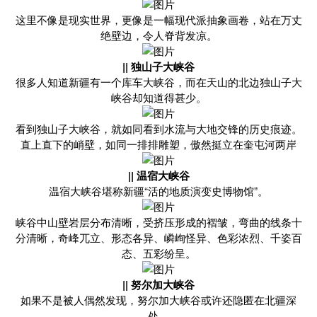
这里不像是现实世界，更像是一幅现代派抽象画卷，站在万丈
绝壁边，令人脊背发凉。
|| 独山子大峡谷
很多人知道新疆有一个库车大峡谷，而在天山的北边独山子大
峡谷却知道得甚少。
看到独山子大峡谷，就如同看到水流与大地交锋的历史痕迹。
直上直下的峭壁，如同一排排雕塑，傲然挺立在奎屯河两岸
|| 温宿大峡谷
温宿大峡谷堪称新疆“活的地质演变史博物馆”。
峡谷中山壁岩层分布清晰，受挤压形成的褶皱，弯曲的线条十
分清晰，奇峰兀立、形态各异、嶙峋怪异、色彩浓烈、千姿百
态、五彩纷呈。
|| 努尔加大峡谷
如果不是被人偶然发现，努尔加大峡谷或许还隐匿在北疆深
处。