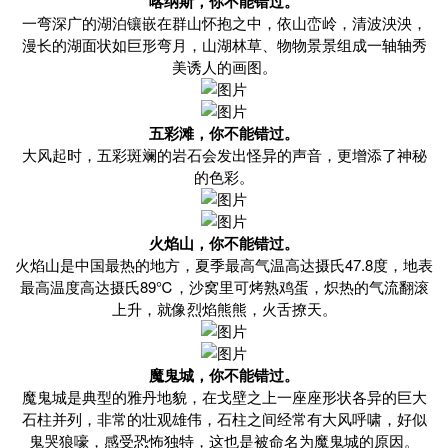
喀纳斯，你不能错过。
一弯深广的湖泊镶嵌在群山怀抱之中，依山峦岭，清波泱泱，
漫长的湖面状如巨形弯月，山湖林草、物物景景组成一轴轴秀
美诱人的画图。
五彩滩，你不能错过。
大风起时，五彩斑斓的岩石会发出怪异的声音，更增添了神秘
的色彩。
火焰山，你不能错过。
火焰山是中国最热的地方，夏季最高气温高达摄氏47.8度，地表
最高温度高达摄氏89℃，沙窝里可烤熟鸡蛋，炽热的气流翻滚
上升，就像烈焰熊熊，火舌撩天。
魔鬼城，你不能错过。
魔鬼城是典型的雅丹地貌，在戈壁之上一座座形状各异的巨大
石柱并列，非常的壮观雄伟，石柱之间经常有大风呼啸，好似
鬼哭狼嚎，感受恐怖独特，这也是被命名为魔鬼城的原因。