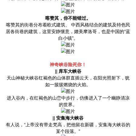
喀赞其，你不能错过。
喀赞其的街巷分布着欧式建筑、 中西风格结合的建筑及特色民
居各街巷的建筑，这里安静惬意，媲美摩洛哥，也是中国的“蓝
白小镇”。
神奇峡谷险死你！
|| 库车大峡谷
天山神秘大峡谷红褐色的山体群直插云天，在阳光照射下，犹
如一簇簇燃烧的火焰。
进入谷内，在红褐色的山峦中步行，仿佛进入了一个幽静清凉
的世界。
|| 安集海大峡谷
有人说，“上帝没有带走梵高，把他留在新疆，安集海大峡谷的
某个段落。”