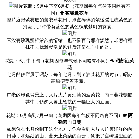
花期：5月中下至6月初（花期因每年气候不同略有不
同）
❀ 霍城薰衣草
整片遍野紫雾般的薰衣草花田，点点碎碎的紫缓缓汇成紫色的
河流，那种带有蓝色的紫色织成梦幻的霓裳。
它没有玫瑰那样浓烈的情绪，也不像百合那样淡然，却怎样都
抹不去优雅就像是风过后还留在心中的香。
花期：6月中下旬（花期因每年气候不同略有不同）
❀ 昭苏油菜
花
七月的伊犁属于昭苏，每年七月，到了油菜花开的时节，昭苏
高原便美景不断。
广袤的绿色背景上，大片大片黄灿灿的油菜花、向日葵花镶嵌
其中，仿佛天幕上绘就的一幅巨大的油画。
花期：6月底到7月中旬（花期因每年气候不同略有不同）
❀ 阿
勒泰向日葵
如果你在七月份到了这个地方，你会看到大片大片黄洋洋的向
日葵，和远处的山、蓝天上朵朵的白云，像极了宫崎骏里面的