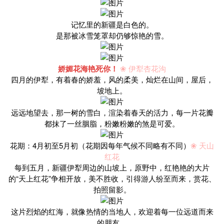
记忆里的新疆是白色的。
是那被冰雪笼罩却仍够惊艳的雪。
娇媚花海艳死你！
❀ 伊犁杏花沟
四月的伊犁，有着春的娇羞，风的柔美，灿烂在山间，屋后，
坡地上。
远远地望去，那一树的雪白，渲染着春天的活力，每一片花瓣
都抹了一丝胭脂，粉嫩粉嫩的煞是可爱。
花期：4月初至5月初（花期因每年气候不同略有不同）
❀ 天山
红花
每到五月，新疆伊犁周边的山坡上，原野中，红艳艳的大片
的“天上红花”争相开放，美不胜收，引得游人纷至而来，赏花、
拍照留影。
这片烈焰的红海，就像热情的当地人，欢迎着每一位远道而来
的朋友。