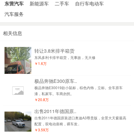
东营汽车
新能源车
二手车
自行车电动车
汽车服务
相关信息
转让3.8米排半箱货
东风多利卡排半箱货，无事故，无大修
￥1.6万
极品奔驰E300原车..
极品奔驰E30019款小鼠标，棕色内饰，立标。全车原车
漆，私家车。车商勿扰。
￥20.8万
出售2011年德国原..
出售2011年德国原装进口奥迪A3尊贵版，全景大天窗最高
配置，双电动座椅，裸车发..
￥3.59万