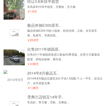
转让3.8米排半箱货
东风多利卡排半箱货，无事故，无大修
￥1.6万
极品奔驰E300原车..
极品奔驰E30019款小鼠标，棕色内饰，立标。全车原车
漆，私家车。车商勿扰。
￥20.8万
出售2011年德国原..
出售2011年德国原装进口奥迪A3尊贵版，全景大天窗最高
配置，双电动座椅，裸车发..
￥3.59万
2014年8月极品五..
2014年8月极品五菱宏光S.手动1.5高配.个人一手车，还没过
户，全车原版无事..
￥1.38万
雪弗兰迈锐宝14年手..
车况好，带天窗，导航，无事故，