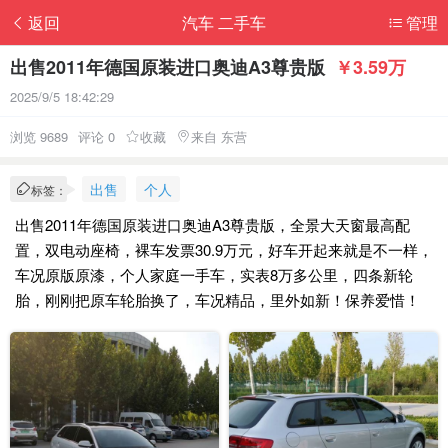
返回
汽车 二手车
管理
出售2011年德国原装进口奥迪A3尊贵版
￥3.59万
2025/9/5 18:42:29
浏览 9689
评论 0
收藏
来自 东营
出售
个人
标签：
出售2011年德国原装进口奥迪A3尊贵版，全景大天窗最高配
置，双电动座椅，裸车发票30.9万元，好车开起来就是不一样，
车况原版原漆，个人家庭一手车，实表8万多公里，四条新轮
胎，刚刚把原车轮胎换了，车况精品，里外如新！保养爱惜！