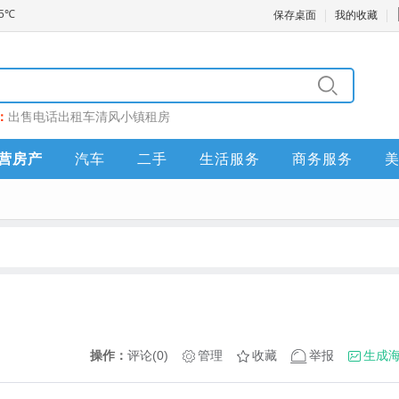
保存桌面
我的收藏
：
出售
电话
出租车
清风小镇
租房
营房产
汽车
二手
生活服务
商务服务
操作：
评论(0)
管理
收藏
举报
生成