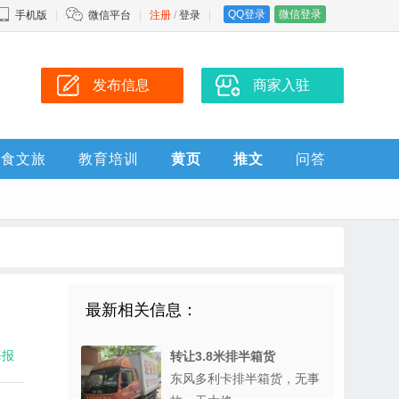
QQ登录
微信登录
手机版
微信平台
注册
/
登录
发布信息
商家入驻
美食文旅
教育培训
黄页
推文
问答
最新相关信息：
海报
转让3.8米排半箱货
东风多利卡排半箱货，无事