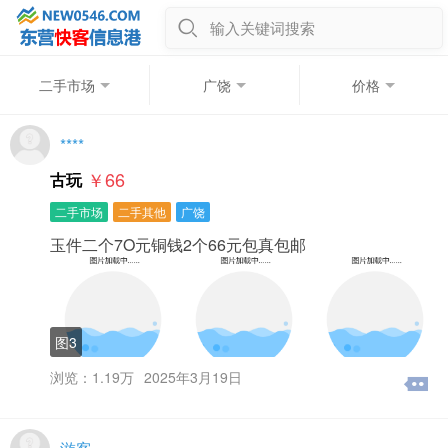
输入关键词搜索
二手市场
广饶
价格
****
￥66
古玩
二手市场
二手其他
广饶
玉件二个7O元铜钱2个66元包真包邮
图3
浏览：1.19万
2025年3月19日