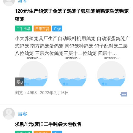
游客
120元/生产鸽笼子兔笼子鸡笼子狐狸笼鹌鹑笼鸟笼狗笼
猫笼
二手市场
日用百货
广饶
小大养殖笼具厂生产自动喂料机用鸽笼 自动滚蛋鸽笼广
式鸽笼 南方鸽笼蛋鸽笼 肉鸽笼种鸽笼 鸽子配对笼二层
八位鸽笼 三层六位鸽笼三层十二位鸽笼 四层十…
图8
浏览：4993
2022年2月16日
游客
求购/1元/废旧二手吨袋大包收售