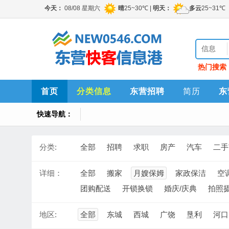
信息
热门搜索
首页
分类信息
东营招聘
简历
东
快速导航：
分类:
全部
招聘
求职
房产
汽车
二手
详细：
全部
搬家
月嫂保姆
家政保洁
空
团购配送
开锁换锁
婚庆/庆典
拍照
地区:
全部
东城
西城
广饶
垦利
河口