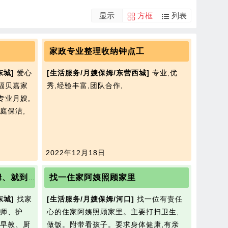
显示
方框
列表
家政专业整理收纳钟点工
东城]
爱心
[生活服务/月嫂保姆/东营西城]
专业,优
营福贝嘉家
秀,经验丰富,团队合作,
专业月嫂,
庭保洁,
2022年12月18日
找一住家阿姨照顾家里
东营找家政工作,找家政保姆、就到家政港
东城]
找家
[生活服务/月嫂保姆/河口]
找一位有责任
师、护
心的住家阿姨照顾家里。主要打扫卫生,
早教、厨
做饭。附带看孩子。要求身体健康,有亲