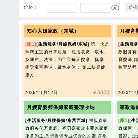
价格：
价格
-
(元)
知心大姐家政（东城）
月嫂育
[图1]
[生活服务/月嫂保姆/东城]
第一块是
[生活服务
照料宝宝的日常起居，包括喂奶、喂水、
政服务有
换尿布、洗澡；为宝宝每天按摩、抚摩，
育婴师,
指导宝宝游泳，锻炼身体； 第二块是健
嫂育婴
康方…
2025年1月12日
￥
5000
2023年2
月嫂育婴师保姆家庭整理收纳
[生活服务/月嫂保姆/东营西城]
福贝嘉家
[图1]
[生
政服务亿万家庭。福贝嘉家政主要以家庭
政保姆、
服务为主,为您提供专业优秀的月嫂,育婴
管家、涉