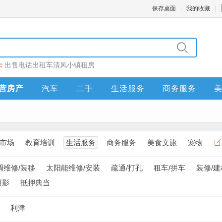
保存桌面
我的收藏
：
出售
电话
出租车
清风小镇
租房
营房产
汽车
二手
生活服务
商务服务
市场
教育培训
生活服务
商务服务
美食文旅
宠物
调维修/装移
太阳能维修/安装
疏通/打孔
租车/拼车
装修/建
摄影
抵押典当
利津