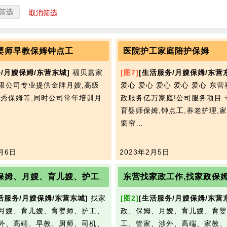
筛选
取消筛选
婴师早教保姆钟点工
医院护工家庭陪护保姆
/月嫂保姆/东营东城]
福贝嘉家
[图7]
[生活服务/月嫂保姆/东营
限公司专业提供金牌月嫂,高级
爱心 爱心 爱心 爱心 爱心 东
优秀保姆等,同时公司常年培训月
政服务亿万家庭!公司服务项目 
师
育婴师保姆,钟点工,养老护理,家
窗帘…
月6日
2023年2月5日
家政港保姆、月嫂、育儿嫂、护工、管家、早教等服务
活服务/月嫂保姆/东营东城]
找家
[图2]
[生活服务/月嫂保姆/东营
月嫂、育儿嫂、育婴师、护工、
政、保姆、月嫂、育儿嫂、育婴
外、高端、早教、厨师、司机、
工、管家、涉外、高端、家教、