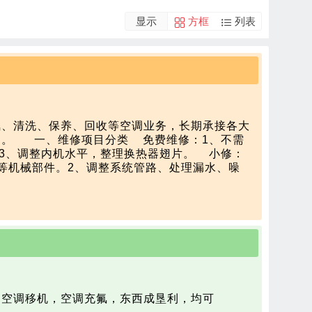
显示
方框
列表
氟、清洗、保养、回收等空调业务，长期承接各大
   一、维修项目分类    免费维修：1、不需
、调整内机水平，整理换热器翅片。    小修：
等机械部件。2、调整系统管路、处理漏水、噪
、单向阀、检漏补焊，充灌制冷剂以及处理冰堵等系
，空调移机，空调充氟，东西成垦利，均可