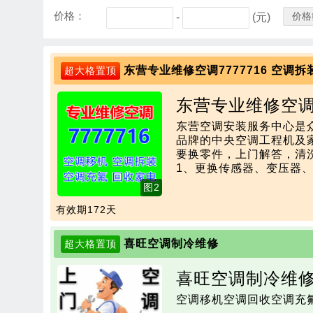
价格：
价格
-
(元)
东营专业维修空调7777716 空调拆
超大格置顶
东营专业维修空调7
东营空调安装服务中心是
品牌的中央空调工程机及家用
要换零件，上门解答，清洗
1、更换传感器、变压器
音。3、调整氟里昂充注量
图2
统故障。  2、重扩喇叭
有效期172天
喜旺空调制冷维修
超大格置顶
喜旺空调制冷维
空调移机空调回收空调充