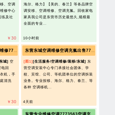
移、空调
海尔、格力】【美的、春兰】等各品牌空
维修中心
调安移、空调维修、空调充氟。回收家电
历练及社
家具我公司是东营市历史最悠久,规模最
全面的专业…
￥
30
10小时前
东营东城专业空调安装空调维修7777208
东营东城空调维修空调充氟出售7777653
东城]
空
[图1]
[生活服务/空调维修/装移/东城]
东
家电回
营空调安装中心专门承接社会团体、学
衣机，手
校、宾馆、公司、等机团单位的空调拆装
家庭清洗
业务。专业按移、海尔、格力、春兰、等
各种 空调移机…
￥
30
4天前
8
东营专业维修空调7773563空调充氟空调出售