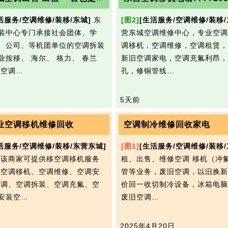
活服务/空调维修/装移/东城]
东
[图2]
[生活服务/空调维修/装移/
装中心专门承接社会团体、学
营东城空调维修中心，专业空调
、公司、等机团单位的空调拆装
调移机，空调维修，空调租赁，
业按移、 海尔、 格力、 春兰
新旧空调家电，空调充氟利昂，
 空调…
孔，修铜管线…
5天前
业空调移机维修回收
空调制冷维修回收家电
活服务/空调维修/装移/东营东城]
[图1]
[生活服务/空调维修/装移/
 该商家可提供移空调移机服务
租、出售、维修空调 移机（冲
 空调移机、空调维修、空调安
管等业务，废旧空调，以旧换新
空调、空调拆装、空调充氟、空
价回一收‬切制冷设备，冰箱电
安装空…
废旧空调…
2025年4月20日