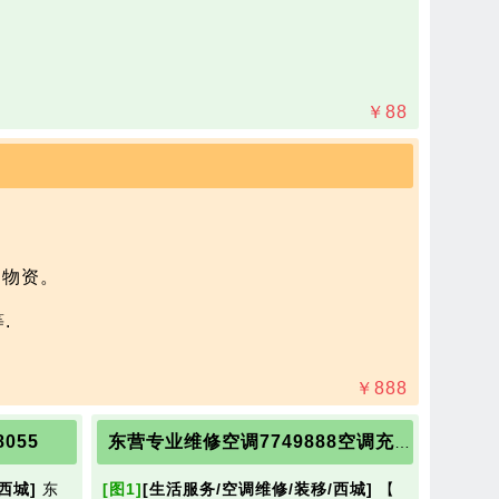
￥
88
物资。



￥
888
055
东营专业维修空调7749888空调充氟 空调出售
西城]
东
[图1]
[生活服务/空调维修/装移/西城]
【