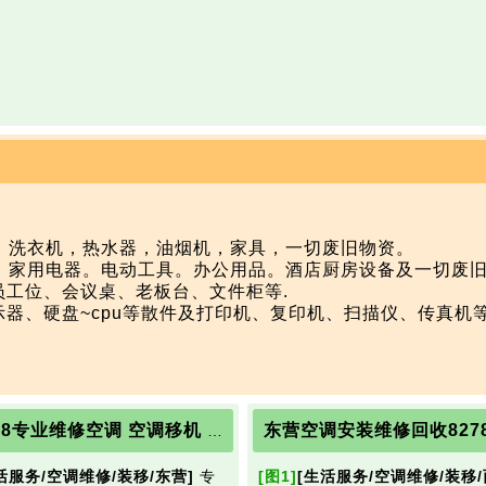
，洗衣机，热水器，油烟机，家具，一切废旧物资。

。家用电器。电动工具。办公用品。酒店厨房设备及一切废旧
员工位、会议桌、老板台、文件柜等.

示器、硬盘~cpu等散件及打印机、复印机、扫描仪、传真机等.
备、空调系统、电缆电瓶、机床等各类闲置积压生产资源
东营空调安装维修回收8278
7749888专业维修空调 空调移机 充氟
活服务/空调维修/装移/东营]
专
[图1]
[生活服务/空调维修/装移/