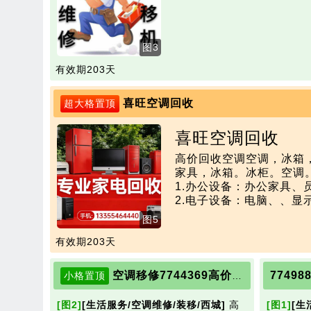
图3
有效期203天
喜旺空调回收
超大格置顶
喜旺空调回收
高价回收空调空调，冰箱
家具，冰箱。冰柜。空调
1.办公设备：办公家具、
2.电子设备：电脑、、显
3.工业设备:废旧冷冻设
图5
有效期203天
空调移修7744369高价回收空调，各种家电等。
小格置顶
[图2]
[生活服务/空调维修/装移/西城]
高
[图1]
[生