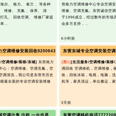
 海尔、 格力、 春兰 、等各种
营格力空调维修中心专业空调安
、 维修、 充氟 、保养、 清
维修、空调充氟。东营诚信空调
约打孔、 回收空调、 维修厂家提
于1996成立，经过数年的市场
 单…
会多方支持，…
6小时前
空调维修安装回收8200643
/空调维修/装移/东城]
东营格力
[图1]
[生活服务/空调维修/装移/
中心：空调维修、空调充氟，空
调回收 空调移机，空调维修，
空调清洗，我公司是东营市历史
收，回收冰箱，电视，电脑，洗
规模最全面的专业空调安装维修
机等，家具清运，单位搬运，
…
3天前
东营空调移机电话777720
东营东城空调出售 出租 一台也是批发价7749888