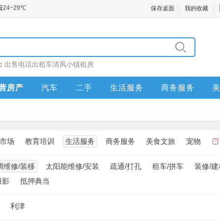
保存桌面
我的收藏
：
出售
电话
出租车
清风小镇
租房
营房产
汽车
二手
生活服务
商务服务
市场
教育培训
生活服务
商务服务
美食文旅
宠物
调维修/装移
太阳能维修/安装
疏通/打孔
租车/拼车
装修/建
摄影
抵押典当
利津