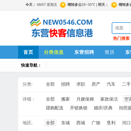
信息
热门搜索
首页
分类信息
东营招聘
简历
东
快速导航：
分类:
全部
招聘
求职
房产
汽车
二手
详细：
全部
搬家
月嫂保姆
家政保洁
空
团购配送
开锁换锁
婚庆/庆典
拍照
地区:
全部
东城
西城
广饶
垦利
河口