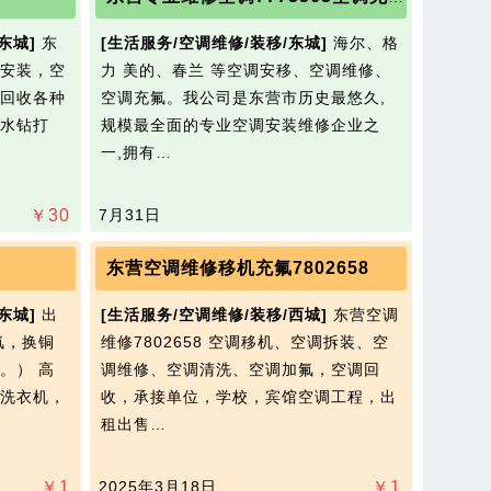
东城]
东
[生活服务/空调维修/装移/东城]
海尔、格
安装，空
力 美的、春兰 等空调安移、空调维修、
回收各种
空调充氟。我公司是东营市历史最悠久,
水钻打
规模最全面的专业空调安装维修企业之
一,拥有…
￥
30
7月31日
东营空调维修移机充氟7802658
东城]
出
[生活服务/空调维修/装移/西城]
东营空调
氟，换铜
维修7802658 空调移机、空调拆装、空
。） 高
调维修、空调清洗、空调加氟，空调回
脑洗衣机，
收，承接单位，学校，宾馆空调工程，出
租出售…
￥
1
2025年3月18日
￥
1