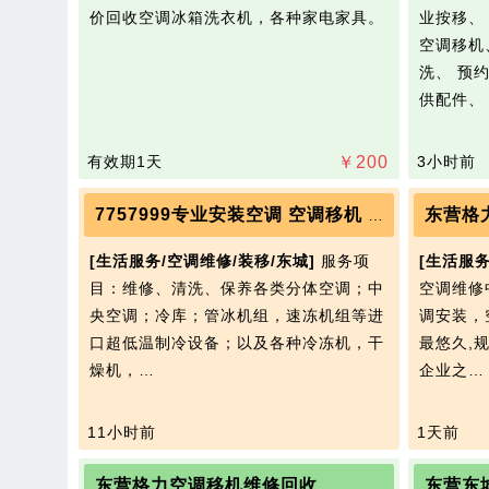
价回收空调冰箱洗衣机，各种家电家具。
业按移、
空调移机
洗、 预
供配件、
有效期1天
￥
200
3小时前
东营格力
7757999专业安装空调 空调移机 回收7757999
[生活服务/空调维修/装移/东城]
服务项
[生活服务
目：维修、清洗、保养各类分体空调；中
空调维修
央空调；冷库；管冰机组，速冻机组等进
调安装，
口超低温制冷设备；以及各种冷冻机，干
最悠久,
燥机，…
企业之
11小时前
1天前
东营格力空调移机维修回收