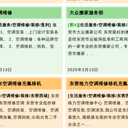
调维修
大众搬家服务部
活服务/空调维修/装移/垦利]
服
[图4]
[生活服务/空调维修/装移/
 1、空调安装：上门设计安装各
营市大众搬家公司 东营最好的
调。 2、空调维修：各种品牌空
是经东营市运输局批准和工商局
障。 3、空调移机：拆机、安
的一家专业的东营搬家公司，专
营市搬家，…
月13日
2025年3月13日
尔空调维修充氟移机
东营格力空调维修移机充氟
/空调维修/装移/东营西城]
东营
[生活服务/空调维修/装移/东营
东营维修空调 东营专业低价移
格力空调维修中心 空调维修、空
机、空调拆装、空调维修、空调
空调安装,空调清洗,我公司是东
调加氟,空调回收,出租出售二手
最悠久,规模最全面的专业空调
回…
企业之一,…