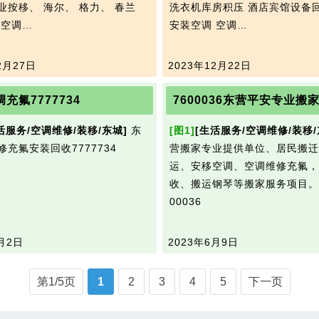
业按移、 海尔、 格力、 春兰
洗衣机库房积压 酒店宾馆设备
 空调…
安装空调 空调…
2月27日
2023年12月22日
充氟7777734
活服务/空调维修/装移/东城]
东
[图1]
[生活服务/空调维修/装移/
修充氟安装回收7777734
营搬家专业提供单位、居民搬迁
运、安移空调、空调维修充氟，
收、搬运钢琴等搬家服务项目。
00036
月2日
2023年6月9日
第1/5页
1
2
3
4
5
下一页