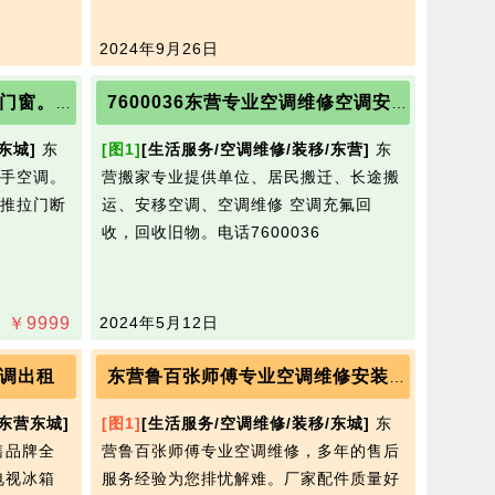
2024年9月26日
回收出售新旧空调。断桥铝门窗。各种高档低端铜门
7600036东营专业空调维修空调安移充氟回收
东城]
东
[图1]
[生活服务/空调维修/装移/东营]
东
手空调。
营搬家专业提供单位、居民搬迁、长途搬
推拉门断
运、安移空调、空调维修 空调充氟回
收，回收旧物。电话7600036
￥
9999
2024年5月12日
调出租
东营鲁百张师傅专业空调维修安装中心7777525
/东营东城]
[图1]
[生活服务/空调维修/装移/东城]
东
售品牌全
营鲁百张师傅专业空调维修，多年的售后
电视冰箱
服务经验为您排忧解难。厂家配件质量好