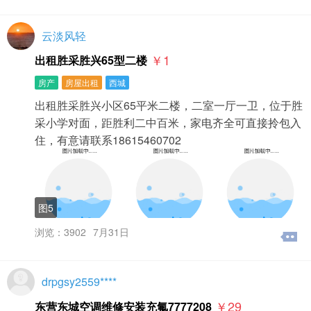
云淡风轻
￥1
出租胜采胜兴65型二楼
房产
房屋出租
西城
出租胜采胜兴小区65平米二楼，二室一厅一卫，位于胜
采小学对面，距胜利二中百米，家电齐全可直接拎包入
住，有意请联系18615460702
图5
浏览：3902
7月31日
drpgsy2559****
￥29
东营东城空调维修安装充氟7777208