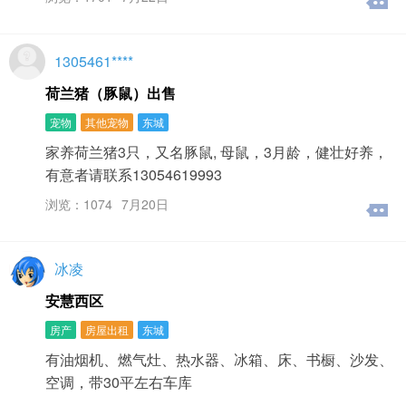
1305461****
荷兰猪（豚鼠）出售
宠物
其他宠物
东城
家养荷兰猪3只，又名豚鼠, 母鼠，3月龄，健壮好养，
有意者请联系13054619993
浏览：1074
7月20日
冰凌
安慧西区
房产
房屋出租
东城
有油烟机、燃气灶、热水器、冰箱、床、书橱、沙发、
空调，带30平左右车库