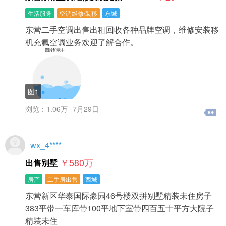
生活服务
空调维修/装移
东城
东营二手空调出售出租回收各种品牌空调，维修安装移
机充氟空调业务欢迎了解合作。
图1
浏览：1.06万
7月29日
wx_4****
￥580
万
出售别墅
房产
二手房出售
西城
东营新区华泰国际豪园46号楼双拼别墅精装未住房子
383平带一车库带100平地下室带四百五十平方大院子
精装未住