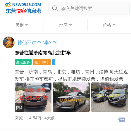
输入关键词搜索
类别
地区
价格
神仙不讲???李???
东营往返济南青岛北京拼车
生活服务
租车/拼车
东营—济南，青岛，北京，潍坊，青州，淄博 每天往返
发车 拼车包车都可，提供正规定额发票，增值税发票
图4
浏览：14.54万
4天前