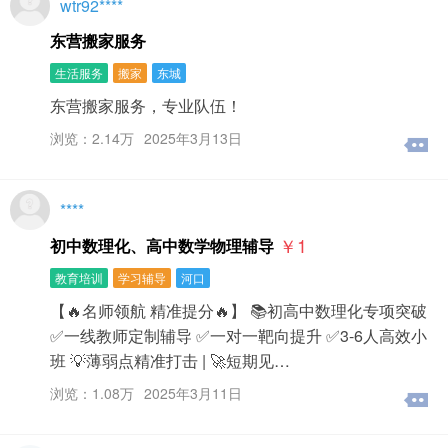
wtr92****
东营搬家服务
生活服务
搬家
东城
东营搬家服务，专业队伍！
浏览：2.14万
2025年3月13日
****
￥1
初中数理化、高中数学物理辅导
教育培训
学习辅导
河口
【🔥名师领航 精准提分🔥】 📚初高中数理化专项突破
✅一线教师定制辅导 ✅一对一靶向提升 ✅3-6人高效小
班 💡薄弱点精准打击 | 🚀短期见…
浏览：1.08万
2025年3月11日