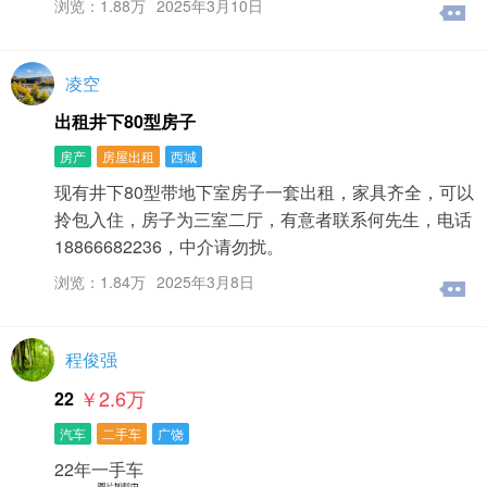
浏览：1.88万
2025年3月10日
凌空
出租井下80型房子
房产
房屋出租
西城
现有井下80型带地下室房子一套出租，家具齐全，可以
拎包入住，房子为三室二厅，有意者联系何先生，电话
18866682236，中介请勿扰。
浏览：1.84万
2025年3月8日
程俊强
￥2.6
万
22
汽车
二手车
广饶
22年一手车