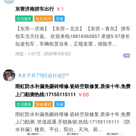
￥1
东营济南拼车出行
生活服务
租车/拼车
东城
【东营～济南】 【东营～北京】 【东营～青岛】 拼车
包车当天往返。 欢迎来电18816363657 承接5-57座长
短途包车，车辆租赁业务，正规发票，保险齐…
浏览：1.07万
2025年3月3日
A太子兵??[社会社会]??
雨虹防水补漏免砸砖维修.瓷砖空鼓修复.质保十年.免费
￥66
上门勘测热线:17155115111
生活服务
装修/建材
东城
雨虹防水补漏免砸砖维修.瓷砖空鼓修复.质保十年.免费
上门勘测 .管道疏通.开锁换锁.热线:17155115111 《防
水补漏》楼房。平台。阳台。天沟。厨…