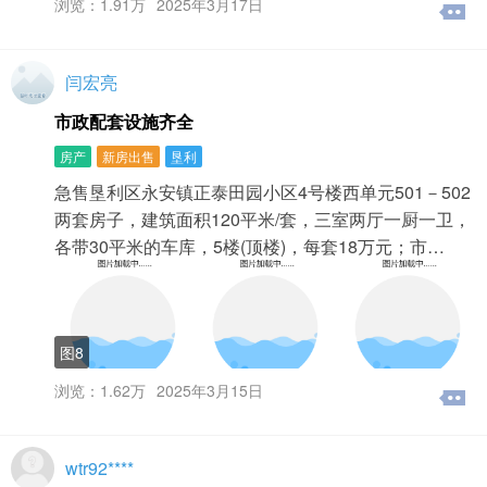
浏览：1.91万
2025年3月17日
闫宏亮
市政配套设施齐全
房产
新房出售
垦利
急售垦利区永安镇正泰田园小区4号楼西单元501－502
两套房子，建筑面积120平米/套，三室两厅一厨一卫，
各带30平米的车库，5楼(顶楼)，每套18万元；市…
图8
浏览：1.62万
2025年3月15日
wtr92****